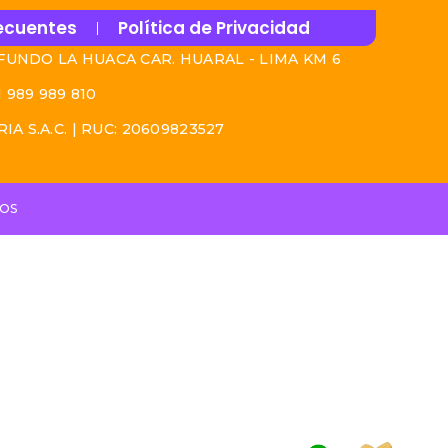
ecuentes
Política de Privacidad
FUNDO LA HUACA CAR. HUARAL - LIMA KM 6
1 989 989 810
A S.A.C. | RUC: 20609823527
DOS