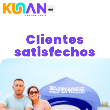
Clientes
satisfechos