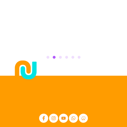
Terrazas de Aucallama
2
100m
S/14,500
Aucallama - Huaral