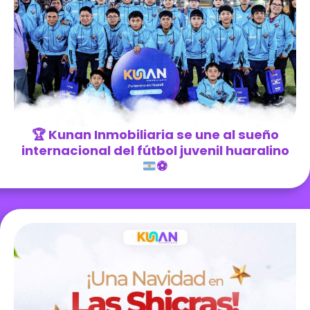
🏆
Kunan Inmobiliaria se une al sueño
internacional del fútbol juvenil huaralino
⚽