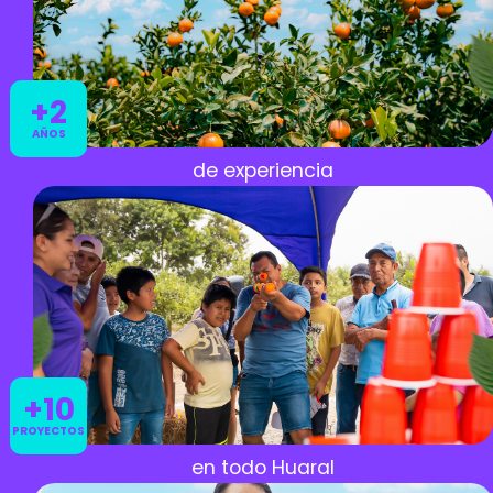
+2
AÑOS
de experiencia
+10
PROYECTOS
en todo Huaral