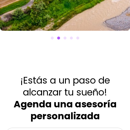
Terrazas de Aucallama
2
100m
S/14,500
Aucallama - Huaral
¡Estás a un paso de
alcanzar tu sueño!
Agenda una asesoría
personalizada