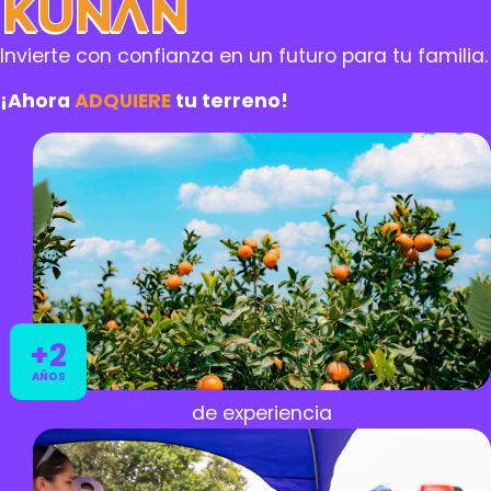
Kunan
Invierte con confianza en un futuro para tu familia.
¡Ahora
ADQUIERE
tu terreno!
+2
AÑOS
de experiencia