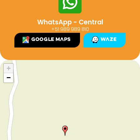
WhatsApp - Central
+51 989 989 810
Google Maps
Waze
+
−