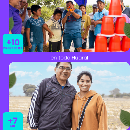
+10
PROYECTOS
en todo Huaral
+7
MIL