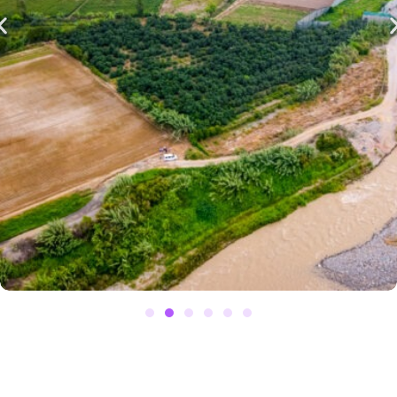
Terrazas de Aucallama
2
100m
S/14,500
Aucallama - Huaral