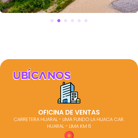
Terrazas de Aucallama
2
100m
S/14,500
Aucallama - Huaral
Ubícanos
OFICINA DE VENTAS
CARRETERA HUARAL - LIMA FUNDO LA HUACA CAR.
HUARAL - LIMA KM 6