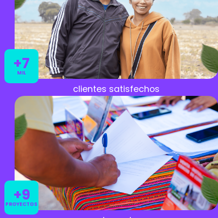
+7
MIL
clientes satisfechos
+9
PROYECTOS