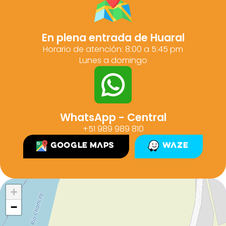
En plena entrada de Huaral
Horario de atención: 8:00 a 5:45 pm
Lunes a domingo
WhatsApp - Central
+51 989 989 810
Google Maps
Waze
+
−