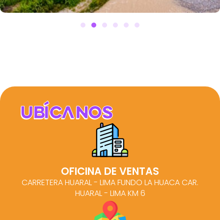
Terrazas de Aucallama
2
100m
S/14,500
Aucallama - Huaral
Ubícanos
OFICINA DE VENTAS
CARRETERA HUARAL - LIMA FUNDO LA HUACA CAR.
HUARAL - LIMA KM 6