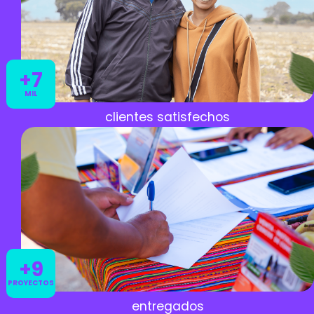
+7
MIL
clientes satisfechos
+9
PROYECTOS
entregados