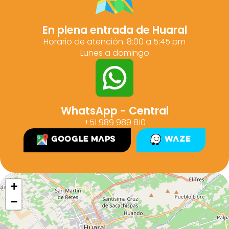
En plena entrada de Huaral
Horario de atención: 8:00 a 5:45 pm
Lunes a domingo
WhatsApp - Central
+51 989 989 810
Google Maps
Waze
+
−