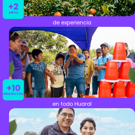
+2
AÑOS
de experiencia
+10
PROYECTOS
en todo Huaral